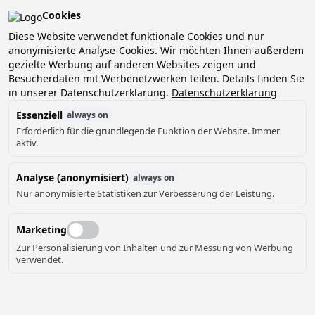
Cookies
Pean-buiten is verkozen tot het beste kleinschalige
vakantiepark van Nederland!
Diese Website verwendet funktionale Cookies und nur
anonymisierte Analyse-Cookies. Wir möchten Ihnen außerdem
Boek nu jouw verblijf en ontdek het zelf!
gezielte Werbung auf anderen Websites zeigen und
Besucherdaten mit Werbenetzwerken teilen. Details finden Sie
in unserer Datenschutzerklärung.
Datenschutzerklärung
Essenziell
always on
Erforderlich für die grundlegende Funktion der Website. Immer
aktiv.
Wiese
Hunde erlaubt
Kamin
4.75
★
Gemeinsamer Dock
Analyse (anonymisiert)
always on
Nur anonymisierte Statistiken zur Verbesserung der Leistung.
Marketing
Zur Personalisierung von Inhalten und zur Messung von Werbung
verwendet.