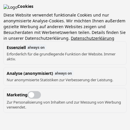
Cookies
Pean-buiten is verkozen tot het beste kleinschalige
vakantiepark van Nederland!
Diese Website verwendet funktionale Cookies und nur
anonymisierte Analyse-Cookies. Wir möchten Ihnen außerdem
Boek nu jouw verblijf en ontdek het zelf!
gezielte Werbung auf anderen Websites zeigen und
Besucherdaten mit Werbenetzwerken teilen. Details finden Sie
in unserer Datenschutzerklärung.
Datenschutzerklärung
Essenziell
always on
Erforderlich für die grundlegende Funktion der Website. Immer
aktiv.
Wald
Hunde erlaubt
Kamin
4.70
★
Gemeinsamer Dock
Analyse (anonymisiert)
always on
Nur anonymisierte Statistiken zur Verbesserung der Leistung.
Marketing
Zur Personalisierung von Inhalten und zur Messung von Werbung
verwendet.