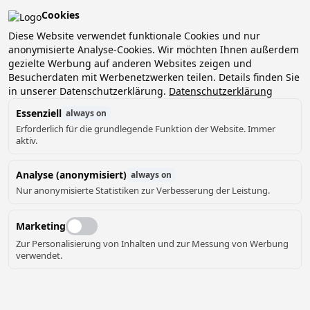
Cookies
Pean-buiten is verkozen tot het beste kleinschalige
vakantiepark van Nederland!
Diese Website verwendet funktionale Cookies und nur
anonymisierte Analyse-Cookies. Wir möchten Ihnen außerdem
Boek nu jouw verblijf en ontdek het zelf!
gezielte Werbung auf anderen Websites zeigen und
Besucherdaten mit Werbenetzwerken teilen. Details finden Sie
in unserer Datenschutzerklärung.
Datenschutzerklärung
Essenziell
always on
Erforderlich für die grundlegende Funktion der Website. Immer
aktiv.
Uferpromenade
Hunde erlaubt
Kamin
4.90
★
Privater Anleger
Analyse (anonymisiert)
always on
Nur anonymisierte Statistiken zur Verbesserung der Leistung.
Marketing
Zur Personalisierung von Inhalten und zur Messung von Werbung
verwendet.