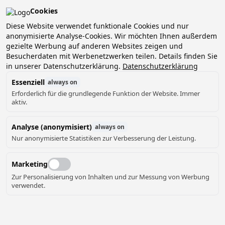
Cookies
Pean-buiten is verkozen tot het beste kleinschalige
vakantiepark van Nederland!
Diese Website verwendet funktionale Cookies und nur
anonymisierte Analyse-Cookies. Wir möchten Ihnen außerdem
Boek nu jouw verblijf en ontdek het zelf!
gezielte Werbung auf anderen Websites zeigen und
Besucherdaten mit Werbenetzwerken teilen. Details finden Sie
in unserer Datenschutzerklärung.
Datenschutzerklärung
Essenziell
always on
Erforderlich für die grundlegende Funktion der Website. Immer
BESUCHEN SIE
aktiv.
UNSERE
Analyse (anonymisiert)
always on
Nur anonymisierte Statistiken zur Verbesserung der Leistung.
INSTAGRAM-SEITE
Marketing
Zur Personalisierung von Inhalten und zur Messung von Werbung
verwendet.
Sehen Sie, was es bei Pean-buiten alles zu
erleben gibt